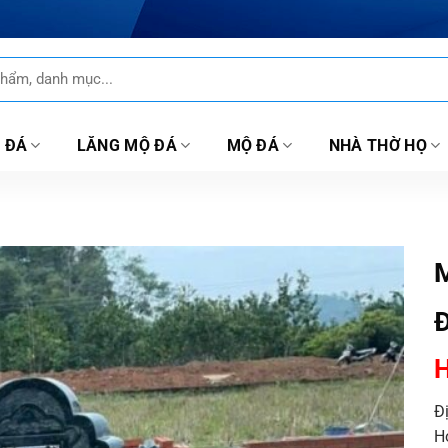
 ĐÁ
LĂNG MỘ ĐÁ
MỘ ĐÁ
NHÀ THỜ HỌ
M
H
Đ
H