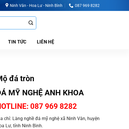
Ninh Vân - Hoa Lư - Ninh Bình
087 969 8282
TIN TỨC
LIÊN HỆ
ộ đá tròn
ĐÁ MỸ NGHỆ ANH KHOA
OTLINE: 087 969 8282
ịa chỉ: Làng nghề đá mỹ nghệ xã Ninh Vân, huyện
oa Lư, tỉnh Ninh Bình.