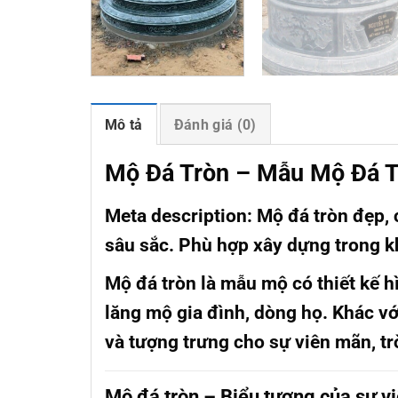
Mô tả
Đánh giá (0)
Mộ Đá Tròn – Mẫu Mộ Đá T
Meta description:
Mộ đá tròn đẹp, c
sâu sắc. Phù hợp xây dựng trong k
Mộ đá tròn
là mẫu mộ có thiết kế h
lăng mộ gia đình, dòng họ. Khác v
và tượng trưng cho sự viên mãn, t
Mộ đá tròn – Biểu tượng của sự v