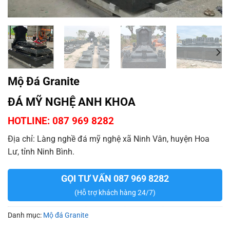
Mộ Đá Granite
ĐÁ MỸ NGHỆ ANH KHOA
HOTLINE: 087 969 8282
Địa chỉ: Làng nghề đá mỹ nghệ xã Ninh Vân, huyện Hoa
Lư, tỉnh Ninh Bình.
GỌI TƯ VẤN 087 969 8282
(Hỗ trợ khách hàng 24/7)
Danh mục:
Mộ đá Granite