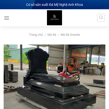
Chuyển
Cơ sở sản xuất Đá Mỹ Nghệ Anh Khoa
đến
nội
dung
Trang chủ
/
Mộ đá
/
Mộ đá Granite