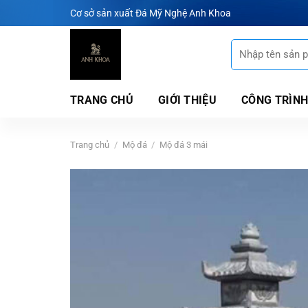
Chuyển
Cơ sở sản xuất Đá Mỹ Nghệ Anh Khoa
đến
nội
Tìm
kiếm:
dung
TRANG CHỦ
GIỚI THIỆU
CÔNG TRÌNH
Trang chủ
/
Mộ đá
/
Mộ đá 3 mái