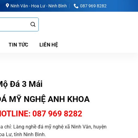
Ninh Vân - Hoa Lư - Ninh Bình
087 969 8282
TIN TỨC
LIÊN HỆ
ộ Đá 3 Mái
ĐÁ MỸ NGHỆ ANH KHOA
OTLINE: 087 969 8282
ịa chỉ: Làng nghề đá mỹ nghệ xã Ninh Vân, huyện
oa Lư, tỉnh Ninh Bình.