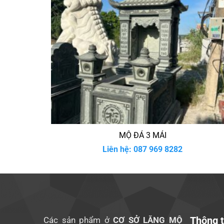
MỘ ĐÁ 3 MÁI
Liên hệ: 087 969 8282
Thông t
Các sản phẩm ở
CƠ SỞ LĂNG MỘ