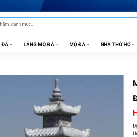
 ĐÁ
LĂNG MỘ ĐÁ
MỘ ĐÁ
NHÀ THỜ HỌ
M
H
Đ
H