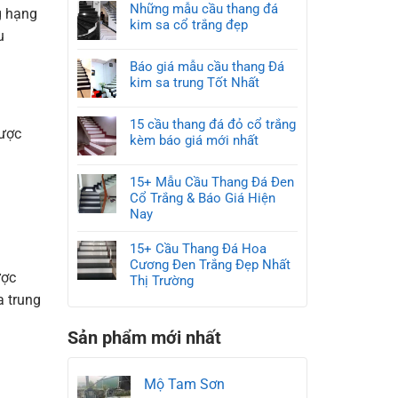
Những mẫu cầu thang đá
g hạng
kim sa cổ trắng đẹp
u
Báo giá mẫu cầu thang Đá
kim sa trung Tốt Nhất
15 cầu thang đá đỏ cổ trắng
được
kèm báo giá mới nhất
15+ Mẫu Cầu Thang Đá Đen
Cổ Trắng & Báo Giá Hiện
Nay
15+ Cầu Thang Đá Hoa
Cương Đen Trắng Đẹp Nhất
ược
Thị Trường
a trung
Sản phẩm mới nhất
Mộ Tam Sơn