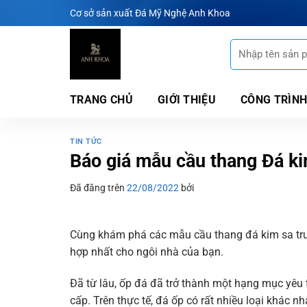
Chuyển
Cơ sở sản xuất Đá Mỹ Nghệ Anh Khoa
đến
nội
Tìm
kiếm:
dung
TRANG CHỦ
GIỚI THIỆU
CÔNG TRÌNH
TIN TỨC
Báo giá mẫu cầu thang Đá ki
Đã đăng trên
22/08/2022
bởi
Cùng khám phá các mẫu cầu thang đá kim sa tru
hợp nhất cho ngôi nhà của bạn.
Đã từ lâu, ốp đá đã trở thành một hạng mục yêu t
cấp. Trên thực tế, đá ốp có rất nhiều loại khác n