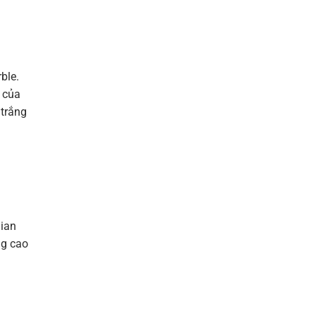
ble.
g của
 trắng
gian
ng cao