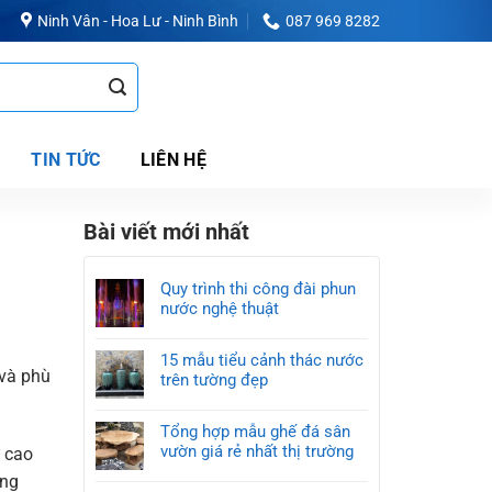
Ninh Vân - Hoa Lư - Ninh Bình
087 969 8282
TIN TỨC
LIÊN HỆ
Bài viết mới nhất
Quy trình thi công đài phun
nước nghệ thuật
15 mẫu tiểu cảnh thác nước
 và phù
trên tường đẹp
Tổng hợp mẫu ghế đá sân
vườn giá rẻ nhất thị trường
ự cao
ạng