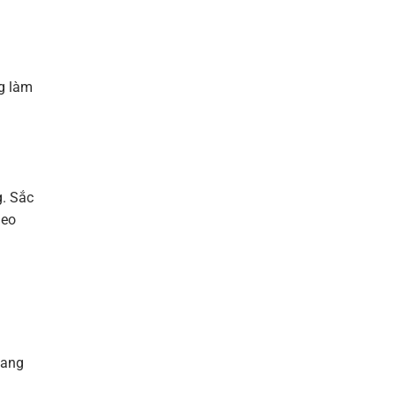
ng làm
g. Sắc
heo
hang