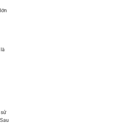
 lớn
 là
 sử
 Sau