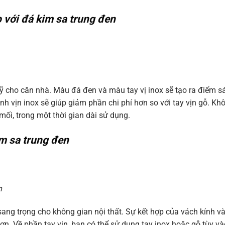
p với đá kim sa trung đen
ỹ cho căn nhà. Màu đá đen và màu tay vị inox sẽ tạo ra điểm s
h vịn inox sẽ giúp giảm phần chi phí hơn so với tay vịn gỗ. Kh
mối, trong một thời gian dài sử dụng.
m sa trung đen
n
ang trọng cho không gian nội thất. Sự kết hợp của vách kính v
. Về phần tay vịn, bạn có thể sử dụng tay inox hoặc gỗ tùy và