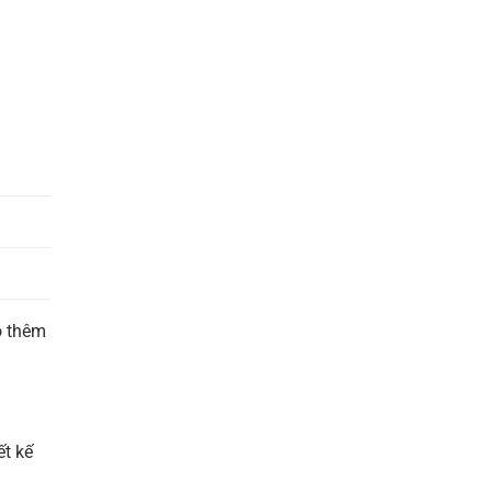
ó thêm
ết kế