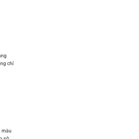
áng
ông chỉ
à màu
o sở