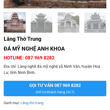
Lăng Thờ Trung
ĐÁ MỸ NGHỆ ANH KHOA
HOTLINE: 087 969 8282
Địa chỉ: Làng nghề đá mỹ nghệ xã Ninh Vân, huyện Hoa
Lư, tỉnh Ninh Bình.
GỌI TƯ VẤN 087 969 8282
(Hỗ trợ khách hàng 24/7)
Danh mục:
Lăng thờ trung