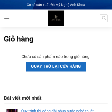
Chuyển
Cơ sở sản xuất Đá Mỹ Nghệ Anh Khoa
đến
nội
dung
Giỏ hàng
Chưa có sản phẩm nào trong giỏ hàng.
QUAY TRỞ LẠI CỬA HÀNG
Bài viết mới nhất
Quy trình thi công đài phun nước nghệ thuật